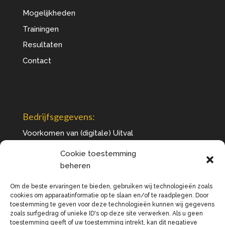
Mogelijkheden
Trainingen
Resultaten
Contact
Bedrijfsgegevens:
Voorkomen van (digitale) Uitval
+31 6 12 78 14 98
Cookie toestemming
info@voorkomenvanuitval.nl
beheren
www.voorkomenvanuitval.nl
Om de beste ervaringen te bieden, gebruiken wij technologieën zoals
KvK 71720758
cookies om apparaatinformatie op te slaan en/of te raadplegen. Door
toestemming te geven voor deze technologieën kunnen wij gegevens
zoals surfgedrag of unieke ID's op deze site verwerken. Als u geen
toestemming geeft of uw toestemming intrekt, kan dit negatieve