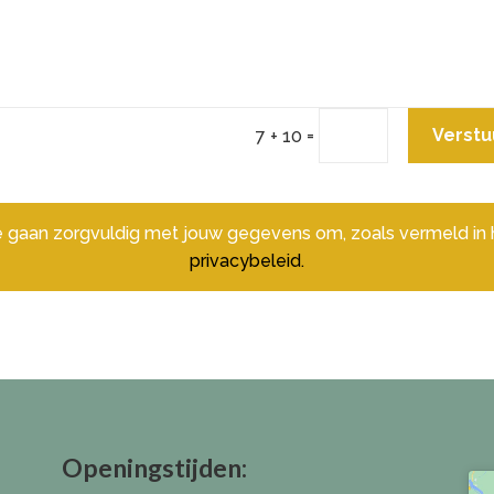
=
Verstu
7 + 10
 gaan zorgvuldig met jouw gegevens om, zoals vermeld in 
privacybeleid.
Openingstijden: