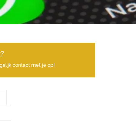
k?
elijk contact met je op!