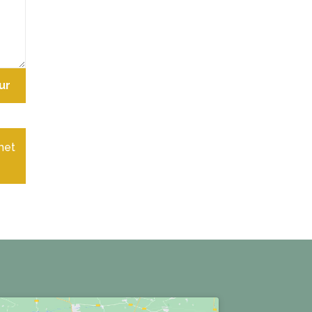
ur
het