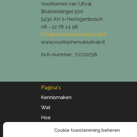
Voorkomen van Uitval
Bruistensingel 500
5232 AH
’s-Hertogenbosch
06 - 12 78 14 98
info@voorkomenvanuitval.nl
www.voorkomenvanuitval.nl
KvK-nummer
: 71720758
Pagina’s
Kennismaken
Wat
Hoe
Mogelijkheden
Cookie toestemming beheren