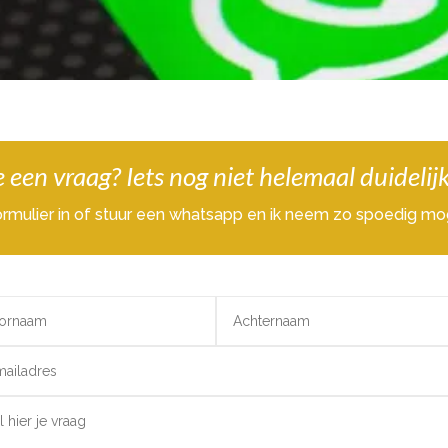
 een vraag? Iets nog niet helemaal duidelij
rmulier in of stuur een whatsapp en ik neem zo spoedig mog
native: