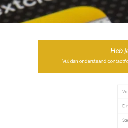
Heb je
Vul dan onderstaand contactfo
Alter