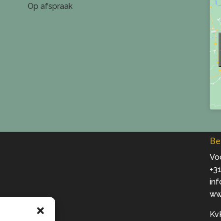
Op afspraak
Be
Voo
+31
in
ww
Kv