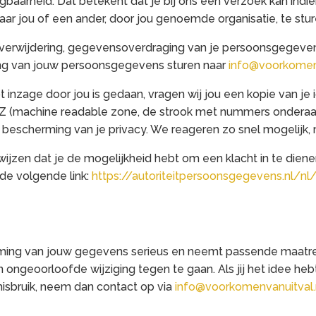
baarheid. Dat betekent dat je bij ons een verzoek kan ind
ar jou of een ander, door jou genoemde organisatie, te stur
, verwijdering, gegevensoverdraging van je persoonsgegevens
ng van jouw persoonsgegevens sturen naar
info@voorkomenv
ot inzage door jou is gedaan, vragen wij jou een kopie van j
MRZ (machine readable zone, de strook met nummers ondera
 bescherming van je privacy. We reageren zo snel mogelijk, 
wijzen dat je de mogelijkheid hebt om een klacht in te diene
 de volgende link:
https://autoriteitpersoonsgegevens.nl/nl
ing van jouw gegevens serieus en neemt passende maatreg
ngeoorloofde wijziging tegen te gaan. Als jij het idee he
 misbruik, neem dan contact op via
info@voorkomenvanuitval.n