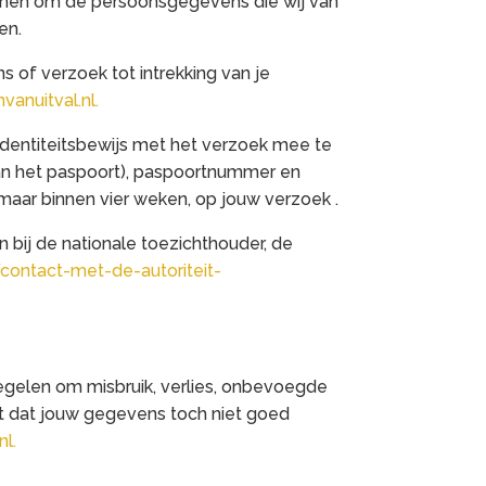
ienen om de persoonsgegevens die wij van
en.
 of verzoek tot intrekking van je
anuitval.nl.
e identiteitsbewijs met het verzoek mee te
an het paspoort), paspoortnummer en
maar binnen vier weken, op jouw verzoek .
n bij de nationale toezichthouder, de
/contact-met-de-autoriteit-
elen om misbruik, verlies, onbevoegde
bt dat jouw gegevens toch niet goed
l.