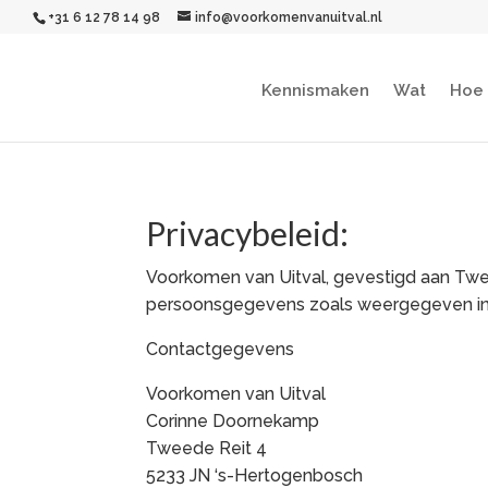
+31 6 12 78 14 98
info@voorkomenvanuitval.nl
Kennismaken
Wat
Hoe
Privacybeleid:
Voorkomen van Uitval, gevestigd aan Twee
persoonsgegevens zoals weergegeven in 
Contactgegevens
Voorkomen van Uitval
Corinne Doornekamp
Tweede Reit 4
5233 JN ‘s-Hertogenbosch