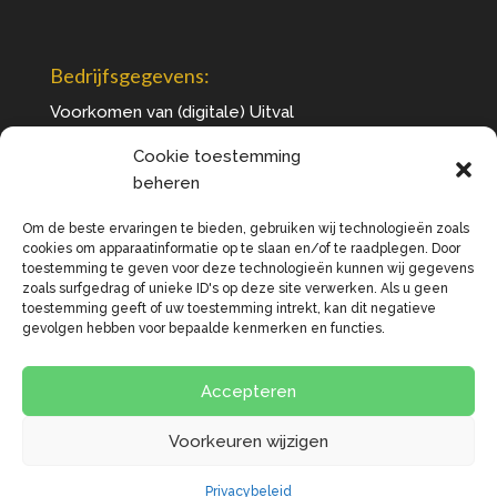
Bedrijfsgegevens:
Voorkomen van (digitale) Uitval
+31 6 12 78 14 98
Cookie toestemming
info@voorkomenvanuitval.nl
beheren
www.voorkomenvanuitval.nl
Om de beste ervaringen te bieden, gebruiken wij technologieën zoals
KvK 71720758
cookies om apparaatinformatie op te slaan en/of te raadplegen. Door
toestemming te geven voor deze technologieën kunnen wij gegevens
zoals surfgedrag of unieke ID's op deze site verwerken. Als u geen
toestemming geeft of uw toestemming intrekt, kan dit negatieve
gevolgen hebben voor bepaalde kenmerken en functies.
Algemene voorwaarden
Disclaimer
Accepteren
Privacybeleid
Cookies
Voorkeuren wijzigen
© 2026 Deze website draait op het
websitesysteem
Bloom
Privacybeleid